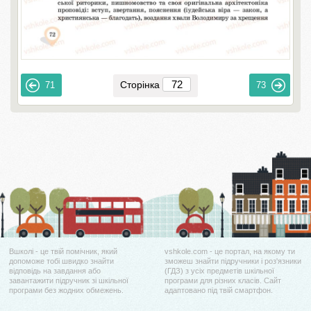
Сторінка
71
73
Вшколі - це твій помічник, який
vshkole.com - це портал, на якому ти
допоможе тобі швидко знайти
зможеш знайти підручники і роз'язники
відповідь на завдання або
(ГДЗ) з усіх предметів шкільної
завантажити підручник зі шкільної
програми для різних класів. Сайт
програми без жодних обмежень.
адаптовано під твій смартфон.