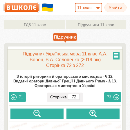
11-клас
ГДЗ
11 клас
Підручники
11 клас
Підручник Українська мова 11 клас А.А.
Ворон, В.А. Солопенко (2019 рік)
Сторінка 72 з 272
З історії риторики й ораторського мистецтва -
§ 12.
Видатні оратори Давньої Греції і Давнього Риму -
§ 13.
Ораторське мистецтво в Україні
Сторінка
71
73