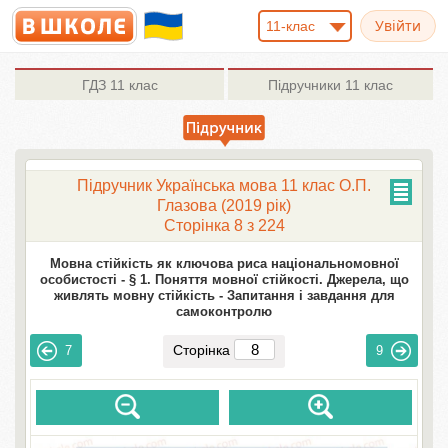
11-клас
ГДЗ
11 клас
Підручники
11 клас
Підручник Українська мова 11 клас О.П.
Глазова (2019 рік)
Сторінка 8 з 224
Мовна стійкість як ключова риса національномовної
особистості -
§ 1. Поняття мовної стійкості. Джерела, що
живлять мовну стійкість -
Запитання і завдання для
самоконтролю
Сторінка
7
9