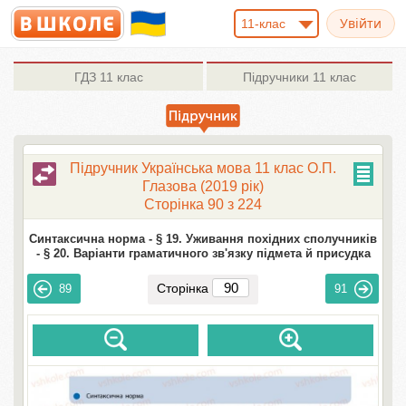
11-клас
ГДЗ
11 клас
Підручники
11 клас
Підручник Українська мова 11 клас О.П.
Глазова (2019 рік)
Сторінка 90 з 224
Синтаксична норма -
§ 19. Уживання похідних сполучників
-
§ 20. Варіанти граматичного зв'язку підмета й присудка
Сторінка
89
91