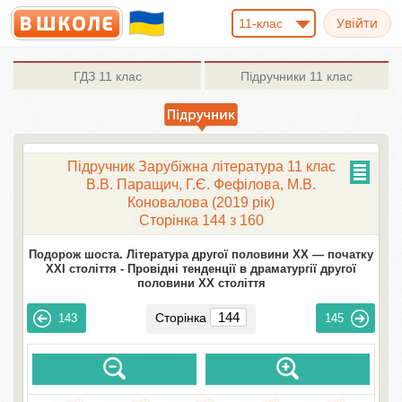
11-клас
ГДЗ
11 клас
Підручники
11 клас
Підручник Зарубіжна література 11 клас
В.В. Паращич, Г.Є. Фефілова, М.В.
Коновалова (2019 рік)
Сторінка 144 з 160
Подорож шоста. Література другої половини XX — початку
XXI століття -
Провідні тенденції в драматургії другої
половини XX століття
Сторінка
143
145