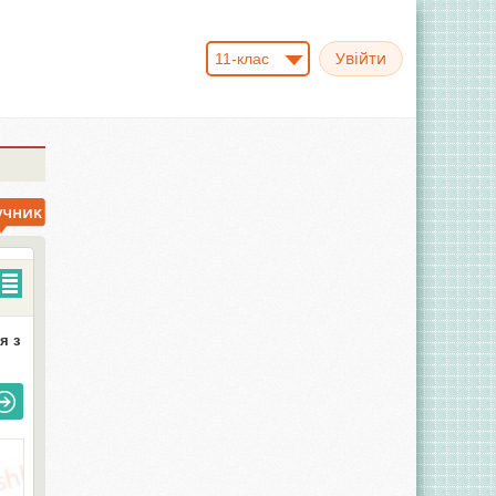
11-клас
я з