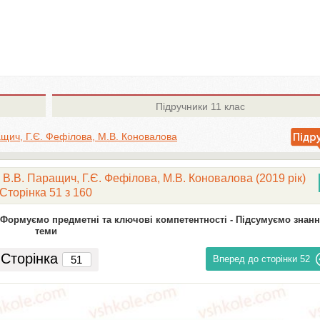
Підручники
11 клас
ащич, Г.Є. Фефілова, М.В. Коновалова
 В.В. Паращич, Г.Є. Фефілова, М.В. Коновалова (2019 рік)
Сторінка 51 з 160
Формуємо предметні та ключові компетентності -
Підсумуємо знанн
теми
Сторінка
Вперед до сторінки
52