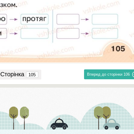
Сторінка
Вперед до сторінки
106