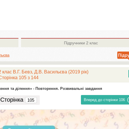
Підручники
2 клас
ильєва
клас В.Г. Бевз, Д.В. Васильєва (2019 рік)
Сторінка 105 з 144
ння та ділення» -
Повторення. Розвивальні завдання
Сторінка
Вперед до сторінки
106