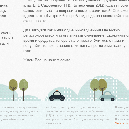
Если у Вас не получается скачать
учебник Трудове навч
чник
клас В.К. Сидоренко, Н.В. Котелянець 2012
года выпуска
нець
самостоятельно, то попросите помочь родителей. Они смог
але.
сделать это быстро и без проблем, ведь на нашем сайте вс
очень просто.
Для загрузки каких-либо учебников ученикам не нужно
 очень
регистрироваться или оплачивать скачивание. Экономить с
 так и в
время и средства теперь стало просто. Учитесь с нами и
й для
получайте только высокие отметки на протяжении всего уч
года.
Ждем Вас на нашем сайте!
й помічник, який допоможе
vshkole.com - це портал, на якому ти
Команда 
айти відповідь на завдання
зможеш знайти підручники і роз'язники
зусиль, 
 підручник зі шкільної
(ГДЗ) з усіх предметів шкільної програми
пошуком 
жодних обмежень.
для різних класів. Сайт адаптовано під твій
Користуйс
смартфон.
Зв'язати