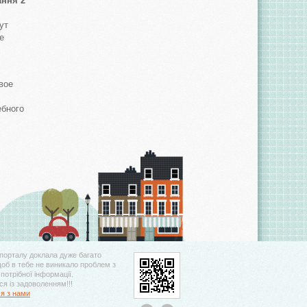
ання 2
ут
е
вое
ебного
порталу доклала дуже багато
щоб в тебе не виникало проблем з
потрібної інформації.
я із задоволенням!!!
ся з нами