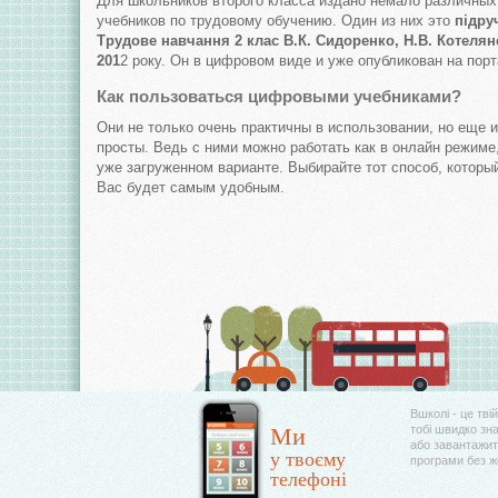
Для школьников второго класса издано немало различных
учебников по трудовому обучению. Один из них это
підру
Трудове навчання 2 клас В.К. Сидоренко, Н.В. Котеля
201
2 року. Он в цифровом виде и уже опубликован на порт
Как пользоваться цифровыми учебниками?
Они не только очень практичны в использовании, но еще и
просты. Ведь с ними можно работать как в онлайн режиме,
уже загруженном варианте. Выбирайте тот способ, которы
Вас будет самым удобным.
Вшколі - це тві
Ми
тобі швидко зн
або завантажити
у твоєму
програми без 
телефоні