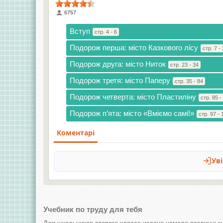
6757
Вступ
стр. 4 - 6
Подорож перша: місто Казкового лісу
стр. 7 -
Подорож друга: місто Ниток
стр. 23 - 34
Подорож третя: місто Паперу
стр. 35 - 84
Подорож четверта: місто Пластиліну
стр. 85 -
Подорож п’ята: місто «Вміємо самі!»
стр. 97 - 
Учебник по труду для тебя