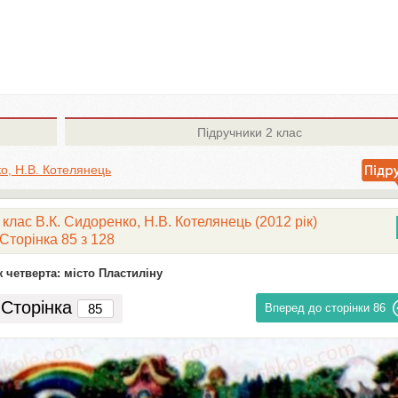
Підручники
2 клас
о, Н.В. Котелянець
клас В.К. Сидоренко, Н.В. Котелянець (2012 рік)
Сторінка 85 з 128
 четверта: місто Пластиліну
Сторінка
Вперед до сторінки
86