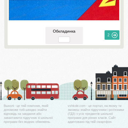
Обкладинка
2
Вшколі - це твій помічник, який
vshkole.com - це портал, на якому ти
допоможе тобі швидко знайти
зможеш знайти підручники і роз'язники
відповідь на завдання або
(ГДЗ) з усіх предметів шкільної
завантажити підручник зі шкільної
програми для різних класів. Сайт
програми без жодних обмежень.
адаптовано під твій смартфон.