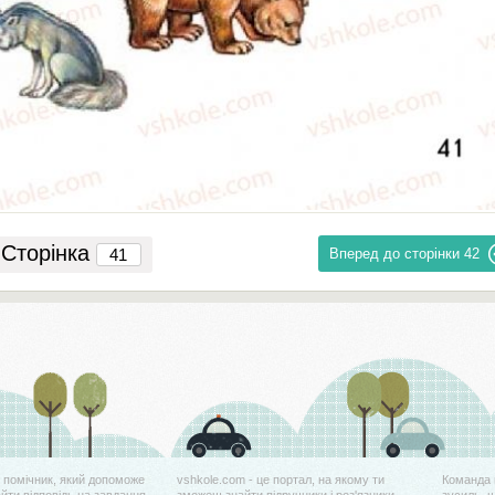
Сторінка
Вперед до сторінки
42
й помічник, який допоможе
vshkole.com - це портал, на якому ти
Команда 