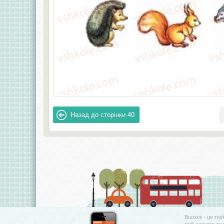
Назад до сторінки
40
Вшколі - це тві