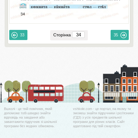
Сторінка
33
35
Вшколі - це твій помічник, який
vshkole.com - це портал, на якому ти
допоможе тобі швидко знайти
зможеш знайти підручники і роз'язники
відповідь на завдання або
(ГДЗ) з усіх предметів шкільної
завантажити підручник зі шкільної
програми для різних класів. Сайт
програми без жодних обмежень.
адаптовано під твій смартфон.