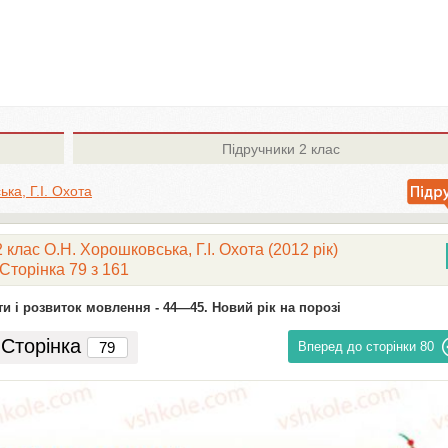
Підручники
2 клас
ка, Г.І. Охота
 клас О.Н. Хорошковська, Г.І. Охота (2012 рік)
Сторінка 79 з 161
и і розвиток мовлення -
44—45. Новий рік на порозі
Сторінка
Вперед до сторінки
80