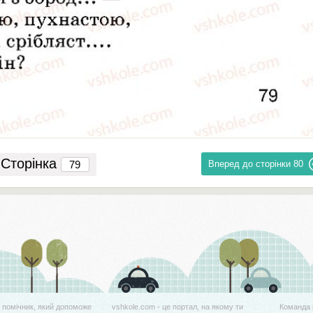
Сторінка
Вперед до сторінки
80
й помічник, який допоможе
vshkole.com - це портал, на якому ти
Команда 