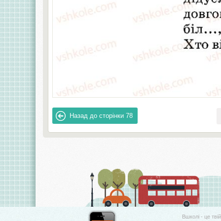
Назад до сторінки
78
Вшколі - це тві