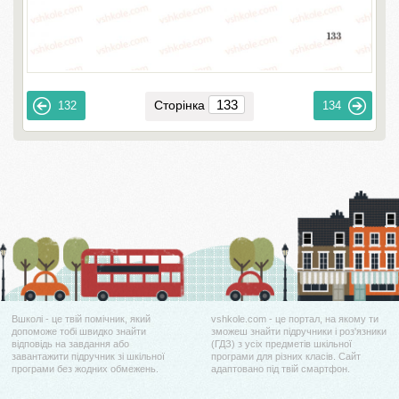
Сторінка
132
134
Вшколі - це твій помічник, який
vshkole.com - це портал, на якому ти
допоможе тобі швидко знайти
зможеш знайти підручники і роз'язники
відповідь на завдання або
(ГДЗ) з усіх предметів шкільної
завантажити підручник зі шкільної
програми для різних класів. Сайт
програми без жодних обмежень.
адаптовано під твій смартфон.