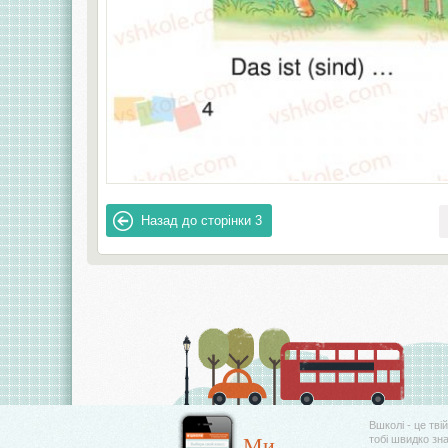
Назад до сторінки
3
Вшколі - це тві
Ми
тобі швидко зн