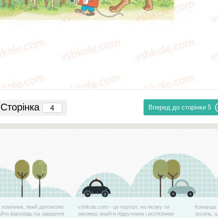
Сторінка
Вперед до сторінки
5
й помічник, який допоможе
vshkole.com - це портал, на якому ти
Команда 
айти відповідь на завдання
зможеш знайти підручники і роз'язники
зусиль, 