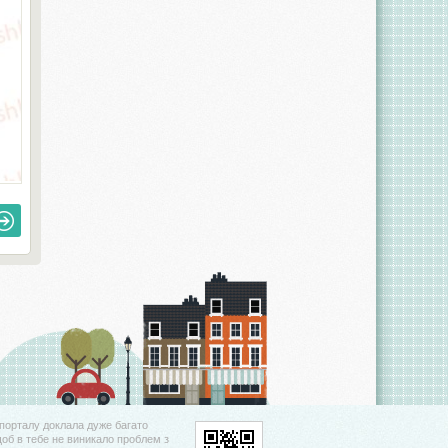
порталу доклала дуже багато
щоб в тебе не виникало проблем з