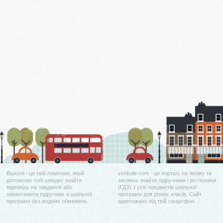
Вшколі - це твій помічник, який
vshkole.com - це портал, на якому ти
допоможе тобі швидко знайти
зможеш знайти підручники і роз'язники
відповідь на завдання або
(ГДЗ) з усіх предметів шкільної
завантажити підручник зі шкільної
програми для різних класів. Сайт
програми без жодних обмежень.
адаптовано під твій смартфон.