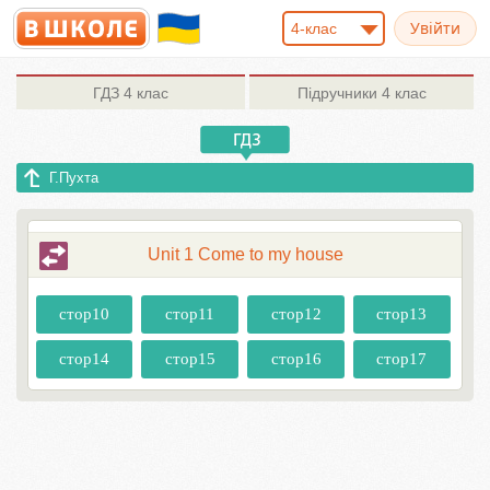
4-клас
ГДЗ
4 клас
Підручники
4 клас
Г.Пухта
Unit 1 Come to my house
стор10
стор11
стор12
стор13
стор14
стор15
стор16
стор17