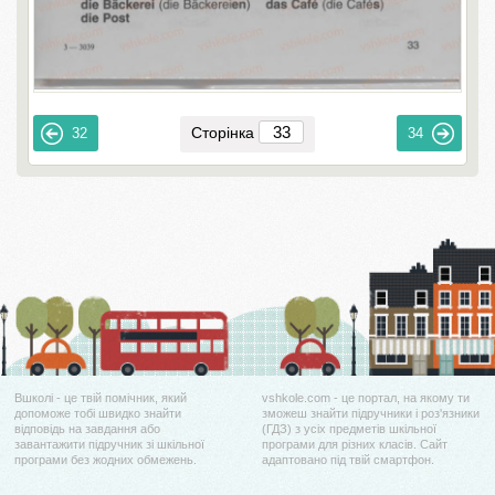
Сторінка
32
34
Вшколі - це твій помічник, який
vshkole.com - це портал, на якому ти
допоможе тобі швидко знайти
зможеш знайти підручники і роз'язники
відповідь на завдання або
(ГДЗ) з усіх предметів шкільної
завантажити підручник зі шкільної
програми для різних класів. Сайт
програми без жодних обмежень.
адаптовано під твій смартфон.