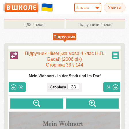
4-клас
ГДЗ
4 клас
Підручники
4 клас
Підручник Німецька мова 4 клас Н.П.
Басай (2006 рік)
Сторінка 33 з 144
Mein Wohnort -
In der Stadt und im Dorf
Сторінка
32
34