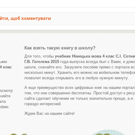
Как взять такую книгу в школу?
ь
Для того, чтобы
учебник Німецька мова 4 клас С.І. Сотни
выми
Г.В. Гоголєва 2015
года выпуска всегда был с Вами, и дома
4 клас
школе, скачайте его. Загрузите пособие прямо с портала вс
несколько минут. Хранить его можно на мобильном телефон
позволит всегда открывать его в любую нужную минуту.
А еще преимущество всех цифровых книг на нашем портал
росмотр
том, что они совершенно бесплатны. Простой доступ к рес
лняйте
сайта сделает обучение не только значительно проще, а и
ала
гораздо интересней.
обию.
Ждем Вас на нашем сайте!