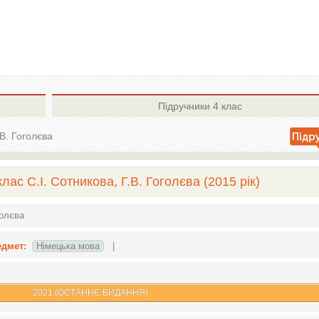
Підручники
4 клас
.В. Гоголєва
лас С.І. Сотникова, Г.В. Гоголєва (2015 рік)
голєва
едмет:
Німецька мова
|
2021 (ОСТАННЄ ВИДАННЯ)