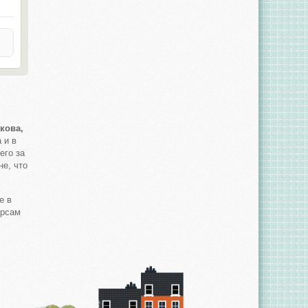
кова,
 и в
его за
е, что
е в
урсам