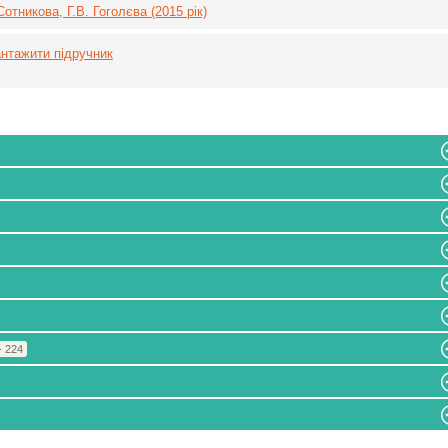
отникова, Г.В. Гоголєва (2015 рік)
нтажити підручник
- 224