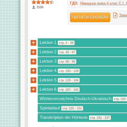
ГДЗ:
Німецька мова 4 клас С.І. С
3155
Зава
ЧИТАТИ ОНЛАЙН
+
Lektion 1
стр. 4 - 39
+
Lektion 2
стр. 40 - 67
+
Lektion 3
стр. 68 - 99
+
Lektion 4
стр. 100 - 128
+
Lektion 5
стр. 129 - 166
+
Lektion 6
стр. 167 - 192
Wörterverzeichnis Deutsch-Ukrainisch
стр. 193 
Spielablauf
стр. 225 - 231
Transkription der Hörtexte
стр. 232 - 237