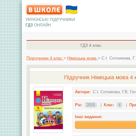
УКРАЇНСЬКІ ПІДРУЧНИКИ
ГДЗ
ОНЛАЙН
ГДЗ
4 клас
Підручники 4 клас
>
Німецька мова
>
С.І. Сотникова, Г
Підручник Німецька мова 4 к
Автори:
С.І. Сотникова, Г.В. Го
Рік:
2015
|
Клас:
4
|
Пр
Інші видання: