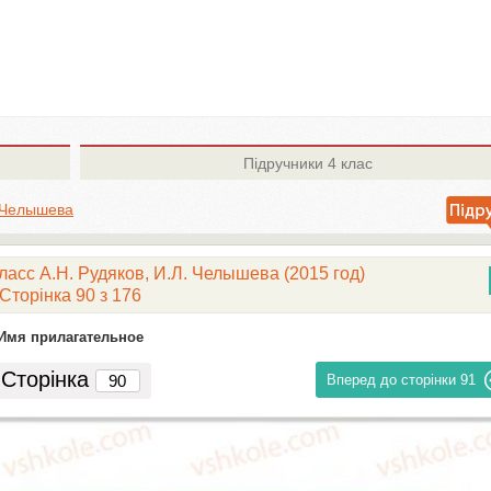
Підручники
4 клас
. Челышева
ласс А.Н. Рудяков, И.Л. Челышева (2015 год)
Сторінка 90 з 176
Имя прилагательное
Сторінка
Вперед до сторінки
91