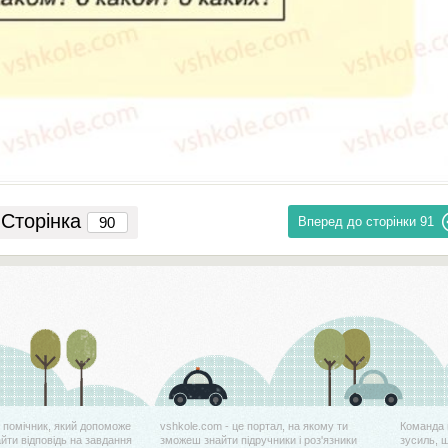
Сторінка
Вперед до сторінки
91
й помічник, який допоможе
vshkole.com - це портал, на якому ти
Команда 
айти відповідь на завдання
зможеш знайти підручники і роз'язники
зусиль, 