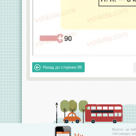
Назад до сторінки
89
Вшколі - це тві
Ми
тобі швидко зн