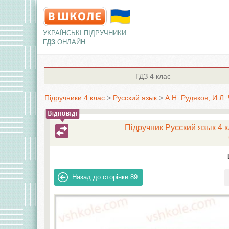
УКРАЇНСЬКІ ПІДРУЧНИКИ
ГДЗ
ОНЛАЙН
ГДЗ
4 клас
Підручники 4 клас
>
Русский язык
>
А.Н. Рудяков, И.Л
Підручник Русский язык 4 к
Назад до сторінки
89