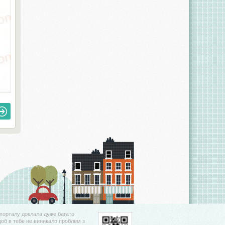
порталу доклала дуже багато
щоб в тебе не виникало проблем з