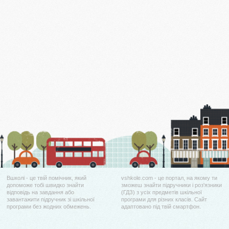
Вшколі - це твій помічник, який
vshkole.com - це портал, на якому ти
допоможе тобі швидко знайти
зможеш знайти підручники і роз'язники
відповідь на завдання або
(ГДЗ) з усіх предметів шкільної
завантажити підручник зі шкільної
програми для різних класів. Сайт
програми без жодних обмежень.
адаптовано під твій смартфон.