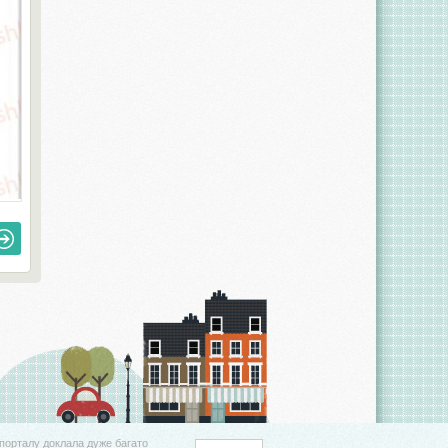
порталу доклала дуже багато