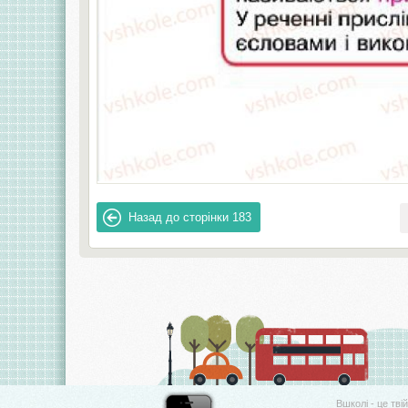
Назад до сторінки
183
Вшколі - це тві