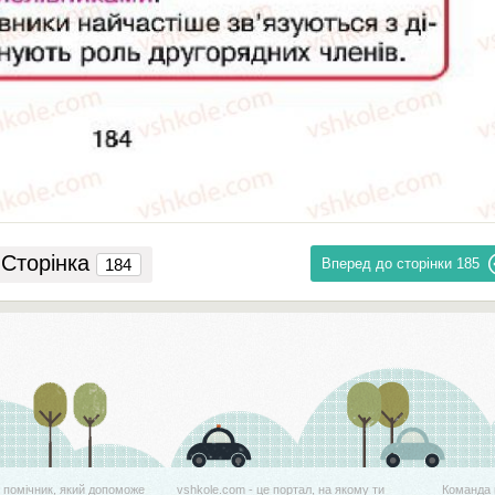
Сторінка
Вперед до сторінки
185
й помічник, який допоможе
vshkole.com - це портал, на якому ти
Команда 