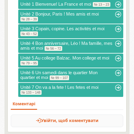
Unité 1 Bienvenue! La France et moi
№ 13 – 23
Unité 2 Bonjour, Paris ! Mes amis et moi
№ 28 – 39
Unité 3 Copain, copine. Les activités et moi
№ 43 – 52
Unité 4 Bon anniversaire, Léo ! Ma famille, mes
amis et moi
№ 56 – 72
Unité 5 Au college Balzac. Mon college et moi
№ 79 – 95
Unité 6 Un samedi dans le quartier Mon
quartier et moi
№ 99 – 107
Unité 7 On va a la fete ! Les fetes et moi
№ 133 – 148