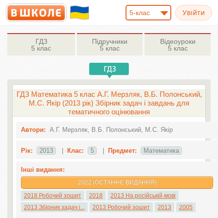
5-клас
ГДЗ
Підручники
Відеоуроки
5 клас
5 клас
5 клас
ГДЗ Математика 5 клас А.Г. Мерзляк, В.Б. Полонський,
М.С. Якір (2013 рік) Збірник задач і завдань для
тематичного оцінювання
Автори:
А.Г. Мерзляк, В.Б. Полонський, М.С. Якір
Рік:
2013
|
Клас:
5
|
Предмет:
Математика
Інші видання:
2022 (ОСТАННЄ ВИДАННЯ)
2018 Робочий зошит
2018
2013 На російській мові
2013 Збірник задач і...
2013 Робочий зошит
2013
2005