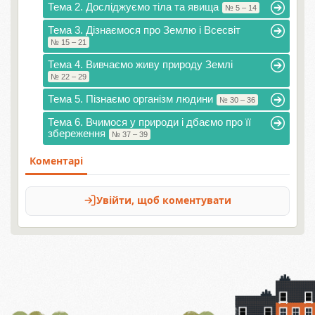
Тема 2. Досліджуємо тіла та явища
№ 5 – 14
Тема 3. Дізнаємося про Землю і Всесвіт
№ 15 – 21
Тема 4. Вивчаємо живу природу Землі
№ 22 – 29
Тема 5. Пізнаємо організм людини
№ 30 – 36
Тема 6. Вчимося у природи і дбаємо про її
збереження
№ 37 – 39