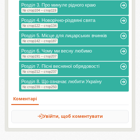
Розділ 3. Про минуле рідного краю
№ стор104 – стор119
Розділ 4. Новорічно-різдвяні свята
№ стор122 – стор134
Розділ 5. Місце для лицарських вчинків
№ стор142 – стор187
Розділ 6. Чому ми весну любимо
№ стор191 – стор207
Розділ 7. Пісні весняної обрядовості
№ стор212 – стор237
Розділ 8. Що означає любити Україну
№ стор239 – стор250