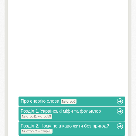
Про енергію слова
№ стор6
Розділ 1. Українські міфи та фольклор
№ стор11 – стор59
Розділ 2. Чому не цікаво жити без пригод?
№ стор62 – стор95