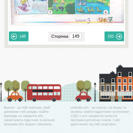
Сторінка
148
150
Вшколі - це твій помічник, який
vshkole.com - це портал, на якому ти
допоможе тобі швидко знайти
зможеш знайти підручники і роз'язники
відповідь на завдання або
(ГДЗ) з усіх предметів шкільної
завантажити підручник зі шкільної
програми для різних класів. Сайт
програми без жодних обмежень.
адаптовано під твій смартфон.