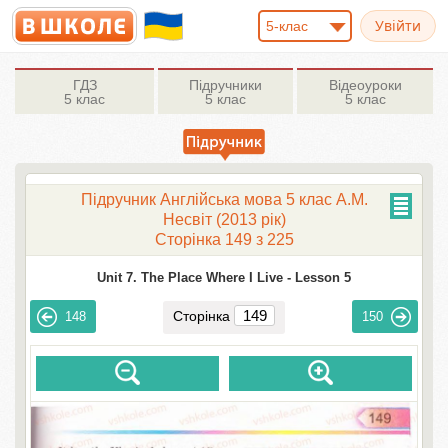
5-клас
ГДЗ
Підручники
Відеоуроки
5 клас
5 клас
5 клас
Підручник Англійська мова 5 клас А.М.
Несвіт (2013 рік)
Сторінка 149 з 225
Unit 7. The Place Where I Live -
Lesson 5
Сторінка
148
150