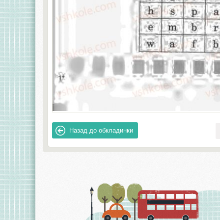
Назад
до обкладинки