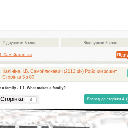
Підручники
5 клас
Відеоуроки
5 клас
І.В. Самойлюкевич
. Калініна, І.В. Самойлюкевич (2013 рік) Робочий зошит
Сторінка 3 з 80
 a family -
1.1. What makes a family?
Сторінка
Вперед до сторінки
4