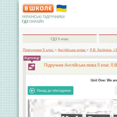
УКРАЇНСЬКІ ПІДРУЧНИКИ
ГДЗ
ОНЛАЙН
ГДЗ
5 клас
Підручники 5 клас
>
Англiйська мова
>
Л.В. Калініна, 
Підручник Англійська мова 5 клас Л.В
Unit One: We are
Назад
до обкладинки