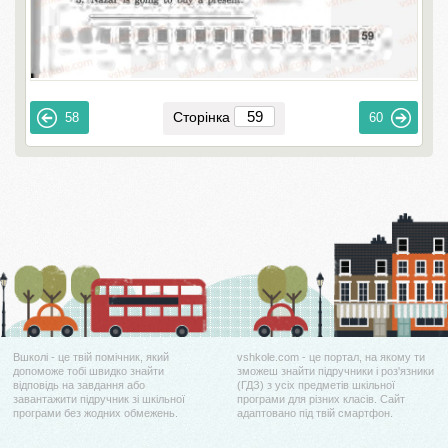
Сторінка
58
60
Вшколі - це твій помічник, який
vshkole.com - це портал, на якому ти
допоможе тобі швидко знайти
зможеш знайти підручники і роз'язники
відповідь на завдання або
(ГДЗ) з усіх предметів шкільної
завантажити підручник зі шкільної
програми для різних класів. Сайт
програми без жодних обмежень.
адаптовано під твій смартфон.