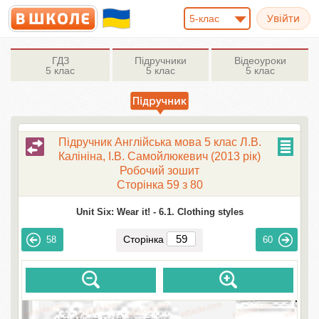
5-клас
ГДЗ
Підручники
Відеоуроки
5 клас
5 клас
5 клас
Підручник Англійська мова 5 клас Л.В.
Калініна, І.В. Самойлюкевич (2013 рік)
Робочий зошит
Сторінка 59 з 80
Unit Six: Wear it! -
6.1. Clothing styles
Сторінка
58
60