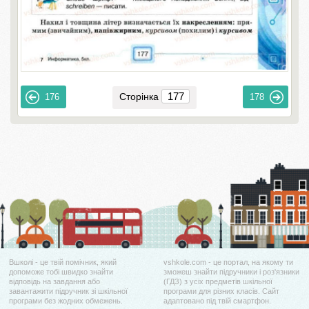
Сторінка
176
178
Вшколі - це твій помічник, який
vshkole.com - це портал, на якому ти
допоможе тобі швидко знайти
зможеш знайти підручники і роз'язники
відповідь на завдання або
(ГДЗ) з усіх предметів шкільної
завантажити підручник зі шкільної
програми для різних класів. Сайт
програми без жодних обмежень.
адаптовано під твій смартфон.