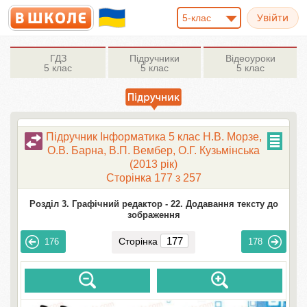
5-клас
ГДЗ
Підручники
Відеоуроки
5 клас
5 клас
5 клас
Підручник Інформатика 5 клас Н.В. Морзе,
О.В. Барна, В.П. Вембер, О.Г. Кузьмінська
(2013 рік)
Сторінка 177 з 257
Розділ 3. Графічний редактор -
22. Додавання тексту до
зображення
Сторінка
176
178