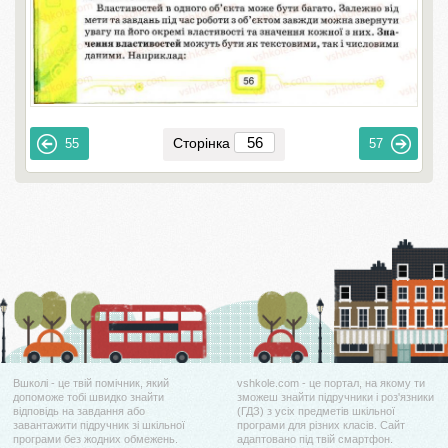
Сторінка
55
57
Вшколі - це твій помічник, який
vshkole.com - це портал, на якому ти
допоможе тобі швидко знайти
зможеш знайти підручники і роз'язники
відповідь на завдання або
(ГДЗ) з усіх предметів шкільної
завантажити підручник зі шкільної
програми для різних класів. Сайт
програми без жодних обмежень.
адаптовано під твій смартфон.