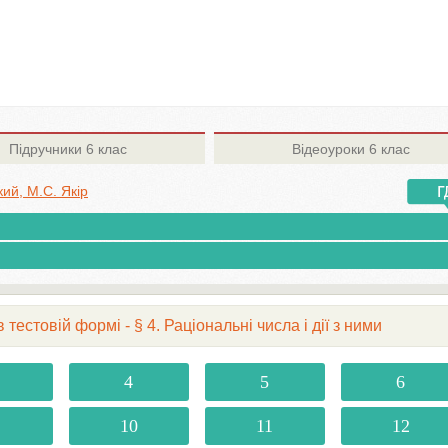
Підручники
6 клас
Відеоуроки
6 клас
кий, М.С. Якір
естовій формі - § 4. Раціональні числа і дії з ними
4
5
6
10
11
12