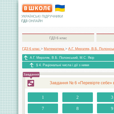
УКРАЇНСЬКІ ПІДРУЧНИКИ
ГДЗ
ОНЛАЙН
ГДЗ
6 клас
ГДЗ 6 клас
>
Математика
>
А.Г. Мерзляк, В.Б. Полонсь
А.Г. Мерзляк, В.Б. Полонський, М.С. Якір
§ 4. Раціональні числа і дії з ними
Завдання № 6 «Перевірте себе» в т
1
2
3
7
8
9