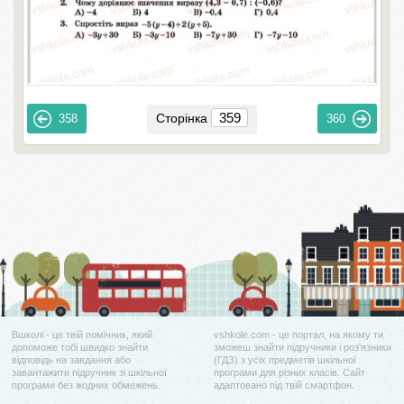
Сторінка
358
360
Вшколі - це твій помічник, який
vshkole.com - це портал, на якому ти
допоможе тобі швидко знайти
зможеш знайти підручники і роз'язники
відповідь на завдання або
(ГДЗ) з усіх предметів шкільної
завантажити підручник зі шкільної
програми для різних класів. Сайт
програми без жодних обмежень.
адаптовано під твій смартфон.