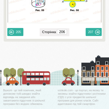
Сторінка
205
207
Вшколі - це твій помічник, який
vshkole.com - це портал, на якому ти
допоможе тобі швидко знайти
зможеш знайти підручники і роз'язники
відповідь на завдання або
(ГДЗ) з усіх предметів шкільної
завантажити підручник зі шкільної
програми для різних класів. Сайт
програми без жодних обмежень.
адаптовано під твій смартфон.