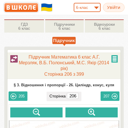
6-клас
ГДЗ
Підручники
Відеоуроки
6 клас
6 клас
6 клас
Підручник Математика 6 клас А.Г.
Мерзляк, В.Б. Полонський, М.С. Якір (2014
рік)
Сторінка 206 з 399
§ 3. Відношення і пропорції -
26. Циліндр, конус, куля
Сторінка
205
207