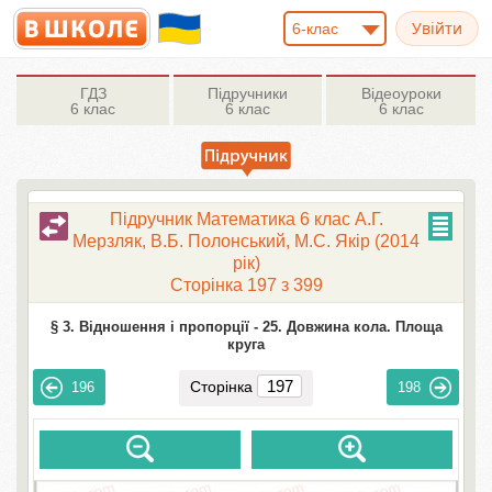
6-клас
ГДЗ
Підручники
Відеоуроки
6 клас
6 клас
6 клас
Підручник Математика 6 клас А.Г.
Мерзляк, В.Б. Полонський, М.С. Якір (2014
рік)
Сторінка 197 з 399
§ 3. Відношення і пропорції -
25. Довжина кола. Площа
круга
Сторінка
196
198