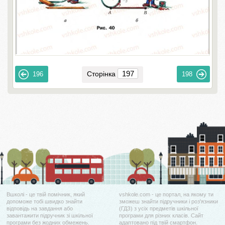
Сторінка
196
198
Вшколі - це твій помічник, який
vshkole.com - це портал, на якому ти
допоможе тобі швидко знайти
зможеш знайти підручники і роз'язники
відповідь на завдання або
(ГДЗ) з усіх предметів шкільної
завантажити підручник зі шкільної
програми для різних класів. Сайт
програми без жодних обмежень.
адаптовано під твій смартфон.