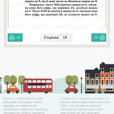
Сторінка
17
19
Вшколі - це твій помічник, який
vshkole.com - це портал, на якому ти
допоможе тобі швидко знайти
зможеш знайти підручники і роз'язники
відповідь на завдання або
(ГДЗ) з усіх предметів шкільної
завантажити підручник зі шкільної
програми для різних класів. Сайт
програми без жодних обмежень.
адаптовано під твій смартфон.