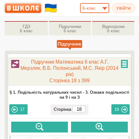
6-клас
ГДЗ
Підручники
Відеоуроки
6 клас
6 клас
6 клас
Підручник Математика 6 клас А.Г.
Мерзляк, В.Б. Полонський, М.С. Якір (2014
рік)
Сторінка 18 з 399
§ 1. Подільність натуральних чисел -
3. Ознаки подільності
на 9 і на З
Сторінка
17
19