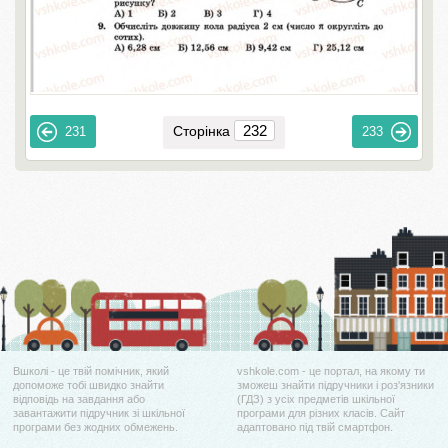
Сторінка
231
233
Вшколі - це твій помічник, який
vshkole.com - це портал, на якому ти
допоможе тобі швидко знайти
зможеш знайти підручники і роз'язники
відповідь на завдання або
(ГДЗ) з усіх предметів шкільної
завантажити підручник зі шкільної
програми для різних класів. Сайт
програми без жодних обмежень.
адаптовано під твій смартфон.