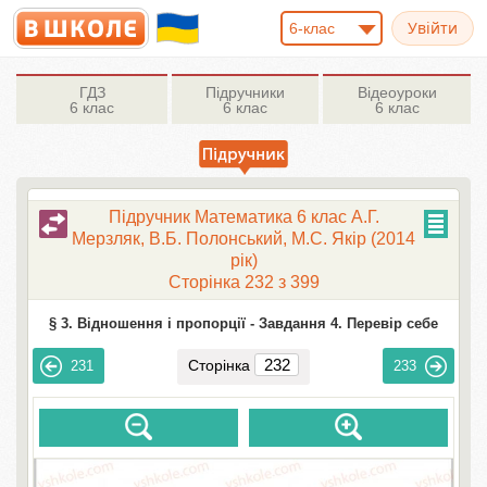
6-клас
ГДЗ
Підручники
Відеоуроки
6 клас
6 клас
6 клас
Підручник Математика 6 клас А.Г.
Мерзляк, В.Б. Полонський, М.С. Якір (2014
рік)
Сторінка 232 з 399
§ 3. Відношення і пропорції -
Завдання 4. Перевір себе
Сторінка
231
233