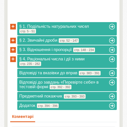
+
§ 1. Подільність натуральних чисел
стр. 5 - 51
+
§ 2. Звичайні дроби
стр. 52 - 147
+
§ 3. Відношення і пропорції
стр. 148 - 234
+
§ 4. Раціональні числа і дії з ними
стр. 235 - 282
Відповіді та вказівки до вправ
стр. 383 - 391
Відповіді до завдань «Перевірте себе» в
тестовій формі
стр. 392 - 392
Предметний покажчик
стр. 393 - 393
Додаток
стр. 394 - 396