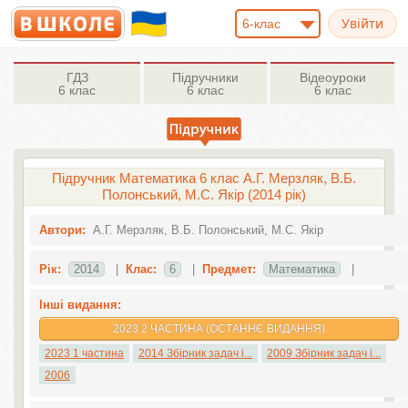
6-клас
ГДЗ
Підручники
Відеоуроки
6 клас
6 клас
6 клас
Підручник Математика 6 клас А.Г. Мерзляк, В.Б.
Полонський, М.С. Якір (2014 рік)
Автори:
А.Г. Мерзляк, В.Б. Полонський, М.С. Якір
Рік:
2014
|
Клас:
6
|
Предмет:
Математика
|
Інші видання:
2023 2 ЧАСТИНА (ОСТАННЄ ВИДАННЯ)
2023 1 частина
2014 Збірник задач і...
2009 Збірник задач і...
2006