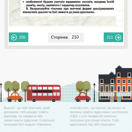
Сторінка
209
211
Вшколі - це твій помічник, який
vshkole.com - це портал, на якому ти
допоможе тобі швидко знайти
зможеш знайти підручники і роз'язники
відповідь на завдання або
(ГДЗ) з усіх предметів шкільної
завантажити підручник зі шкільної
програми для різних класів. Сайт
програми без жодних обмежень.
адаптовано під твій смартфон.