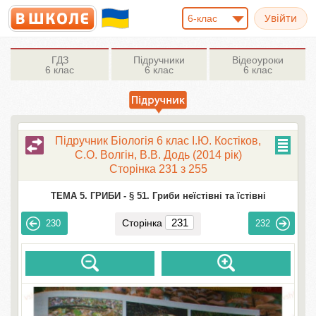
6-клас
ГДЗ
Підручники
Відеоуроки
6 клас
6 клас
6 клас
Підручник Біологія 6 клас І.Ю. Костіков,
С.О. Волгін, В.В. Додь (2014 рік)
Сторінка 231 з 255
ТЕМА 5. ГРИБИ -
§ 51. Гриби неїстівні та їстівні
Сторінка
230
232