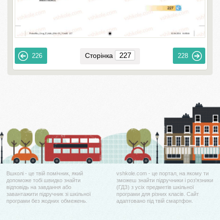
Сторінка
226
228
Вшколі - це твій помічник, який
vshkole.com - це портал, на якому ти
допоможе тобі швидко знайти
зможеш знайти підручники і роз'язники
відповідь на завдання або
(ГДЗ) з усіх предметів шкільної
завантажити підручник зі шкільної
програми для різних класів. Сайт
програми без жодних обмежень.
адаптовано під твій смартфон.