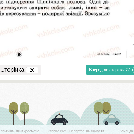
Сторінка
Вперед до сторінки
27
й помічник, який допоможе
vshkole.com - це портал, на якому ти
Команда 