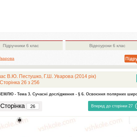
Підручники
6 клас
Відеоуроки
6 клас
Уварова
ас В.Ю. Пестушко, Г.Ш. Уварова (2014 рік)
Сторінка 26 з 256
ЗЕМЛЮ -
Тема 3. Сучасні дослідження -
§ 6. Освоєння полярних шир
Сторінка
Вперед до сторінки
27