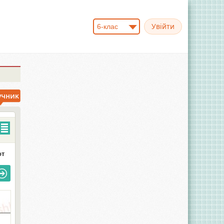
6-клас
от