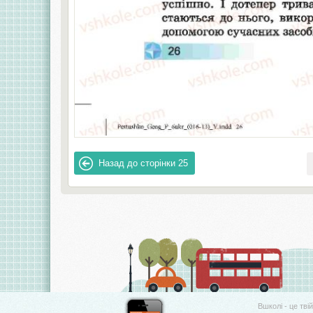
Назад до сторінки
25
Вшколі - це тві