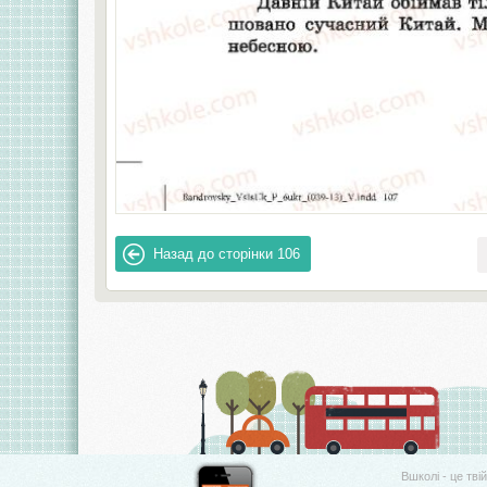
Назад до сторінки
106
Вшколі - це тві