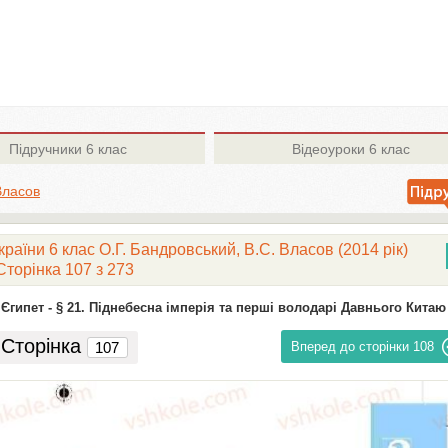
Підручники
6 клас
Відеоуроки
6 клас
Власов
України 6 клас О.Г. Бандровський, В.С. Власов (2014 рік)
Сторінка 107 з 273
Єгипет -
§ 21. Піднебесна імперія та перші володарі Давнього Китаю
Сторінка
Вперед до сторінки
108