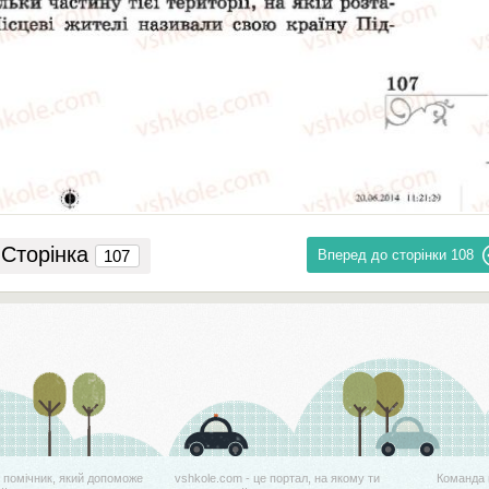
Сторінка
Вперед до сторінки
108
й помічник, який допоможе
vshkole.com - це портал, на якому ти
Команда 