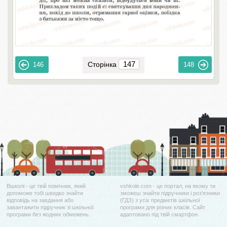
Сторінка
146
148
Вшколі - це твій помічник, який
vshkole.com - це портал, на якому ти
допоможе тобі швидко знайти
зможеш знайти підручники і роз'язники
відповідь на завдання або
(ГДЗ) з усіх предметів шкільної
завантажити підручник зі шкільної
програми для різних класів. Сайт
програми без жодних обмежень.
адаптовано під твій смартфон.