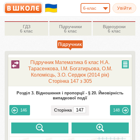
6-клас
ГДЗ
Підручники
Відеоуроки
6 клас
6 клас
6 клас
Підручник Математика 6 клас Н.А.
Тарасенкова, І.М. Богатирьова, О.М.
Коломієць, З.О. Сердюк (2014 рік)
Сторінка 147 з 305
Розділ 3. Відношення і пропорції -
§ 20. Ймовірність
випадкової події
Сторінка
146
148