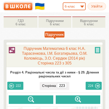
6-клас
ГДЗ
Підручники
Відеоуроки
6 клас
6 клас
6 клас
Підручник Математика 6 клас Н.А.
Тарасенкова, І.М. Богатирьова, О.М.
Коломієць, З.О. Сердюк (2014 рік)
Сторінка 223 з 305
Розділ 4. Раціональні числа та дії з ними -
§ 29. Ділення
раціональних чисел
Сторінка
222
224