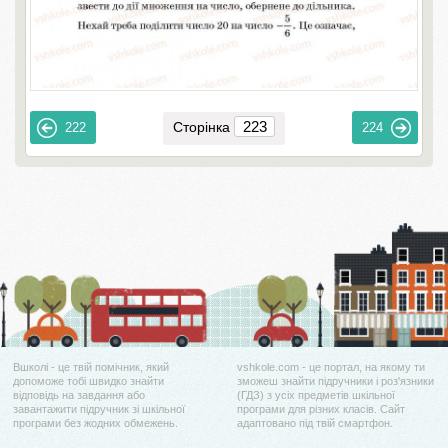
Сторінка
222
224
Вшколі - це твій помічник, який
vshkole.com - це портал, на якому ти
допоможе тобі швидко знайти
зможеш знайти підручники і роз'язники
відповідь на завдання або
(ГДЗ) з усіх предметів шкільної
завантажити підручник зі шкільної
програми для різних класів. Сайт
програми без жодних обмежень.
адаптовано під твій смартфон.