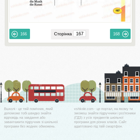
Сторінка
166
168
Вшколі - це твій помічник, який
vshkole.com - це портал, на якому ти
допоможе тобі швидко знайти
зможеш знайти підручники і роз'язники
відповідь на завдання або
(ГДЗ) з усіх предметів шкільної
завантажити підручник зі шкільної
програми для різних класів. Сайт
програми без жодних обмежень.
адаптовано під твій смартфон.