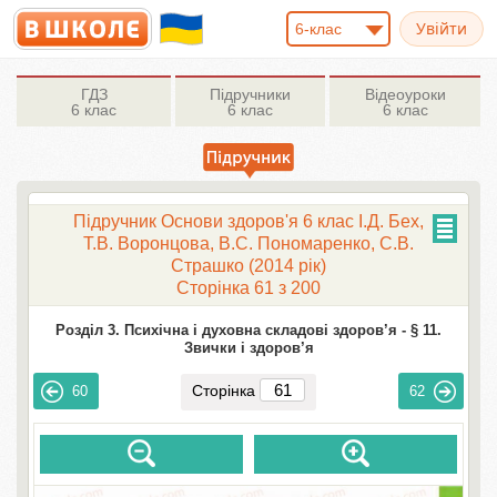
6-клас
ГДЗ
Підручники
Відеоуроки
6 клас
6 клас
6 клас
Підручник Основи здоров'я 6 клас І.Д. Бех,
Т.В. Воронцова, В.С. Пономаренко, С.В.
Страшко (2014 рік)
Сторінка 61 з 200
Розділ 3. Психічна і духовна складові здоров’я -
§ 11.
Звички і здоров’я
Сторінка
60
62