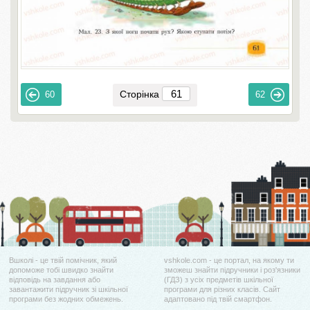
Сторінка
60
62
Вшколі - це твій помічник, який
vshkole.com - це портал, на якому ти
допоможе тобі швидко знайти
зможеш знайти підручники і роз'язники
відповідь на завдання або
(ГДЗ) з усіх предметів шкільної
завантажити підручник зі шкільної
програми для різних класів. Сайт
програми без жодних обмежень.
адаптовано під твій смартфон.