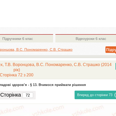
Підручники
6 клас
Відеоуроки
6 клас
 Воронцова, В.С. Пономаренко, С.В. Страшко
ех, Т.В. Воронцова, В.С. Пономаренко, С.В. Страшко (2014
рік)
Сторінка 72 з 200
кладові здоров’я -
§ 13. Вчимося приймати рішення
Сторінка
Вперед до сторінки
73