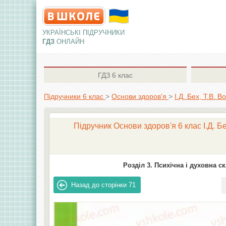
УКРАЇНСЬКІ ПІДРУЧНИКИ
ГДЗ
ОНЛАЙН
ГДЗ
6 клас
Підручники 6 клас
>
Основи здоров'я
>
І.Д. Бех, Т.В.
Підручник Основи здоров'я 6 клас І.Д. Б
Розділ 3. Психічна і духовна с
Назад до сторінки
71