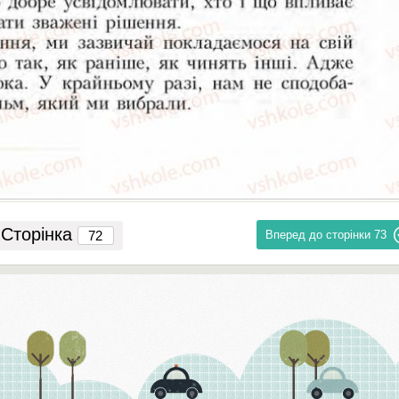
Сторінка
Вперед до сторінки
73