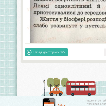
Назад до сторінки
122
Вшколі - це тві
Ми
тобі швидко зн