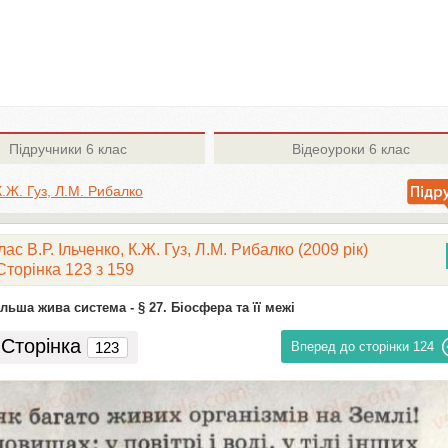
Підручники
6 клас
Відеоуроки
6 клас
 К.Ж. Гуз, Л.М. Рибалко
с В.Р. Ільченко, К.Ж. Гуз, Л.М. Рибалко (2009 рік)
Сторінка 123 з 159
ільша жива система -
§ 27. Біосфера та її межі
Сторінка
Вперед до сторінки
124