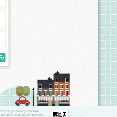
порталу доклала дуже багато
щоб в тебе не виникало проблем з