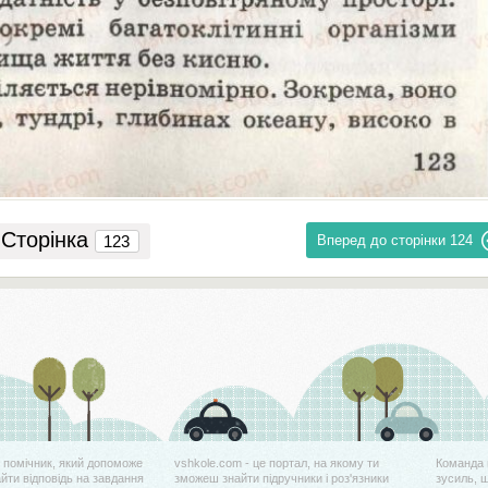
Сторінка
Вперед до сторінки
124
й помічник, який допоможе
vshkole.com - це портал, на якому ти
Команда 
айти відповідь на завдання
зможеш знайти підручники і роз'язники
зусиль, 