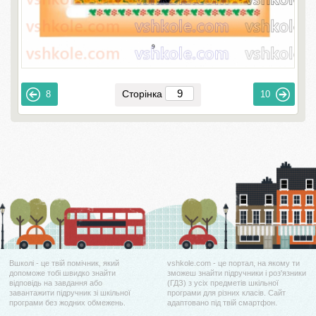
Сторінка
8
10
Вшколі - це твій помічник, який
vshkole.com - це портал, на якому ти
допоможе тобі швидко знайти
зможеш знайти підручники і роз'язники
відповідь на завдання або
(ГДЗ) з усіх предметів шкільної
завантажити підручник зі шкільної
програми для різних класів. Сайт
програми без жодних обмежень.
адаптовано під твій смартфон.