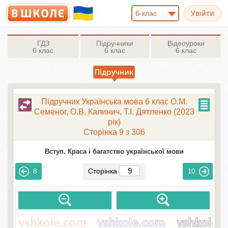
6-клас
ГДЗ
Підручники
Відеоуроки
6 клас
6 клас
6 клас
Підручник Українська мова 6 клас О.М.
Семеног, О.В. Калинич, Т.І. Дятленко (2023
рік)
Сторінка 9 з 306
Вступ. Краса і багатство української мови
Сторінка
8
10