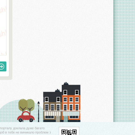
порталу доклала дуже багато
щоб в тебе не виникало проблем з