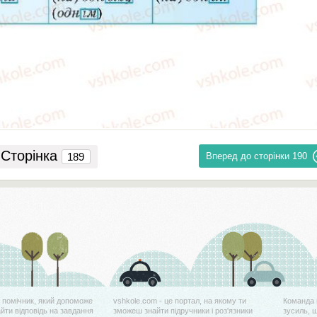
Сторінка
Вперед до сторінки
190
й помічник, який допоможе
vshkole.com - це портал, на якому ти
Команда 
айти відповідь на завдання
зможеш знайти підручники і роз'язники
зусиль, 