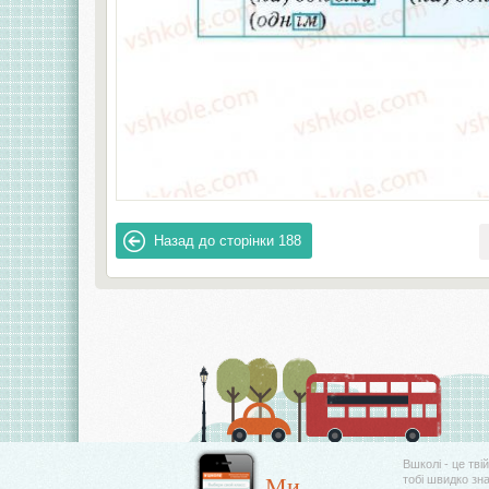
Назад до сторінки
188
Вшколі - це тві
Ми
тобі швидко зн