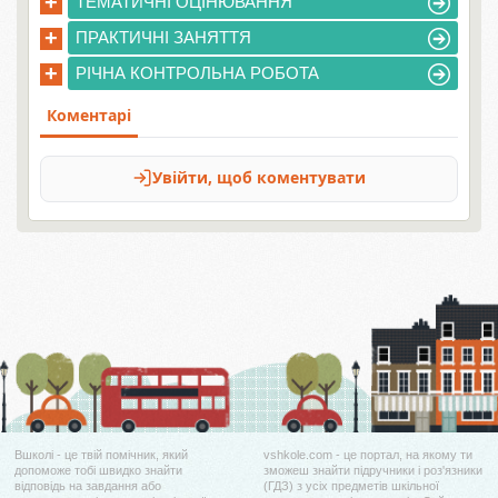
+
ТЕМАТИЧНІ ОЦІНЮВАННЯ
+
ПРАКТИЧНІ ЗАНЯТТЯ
+
РІЧНА КОНТРОЛЬНА РОБОТА
Вшколі - це твій помічник, який
vshkole.com - це портал, на якому ти
допоможе тобі швидко знайти
зможеш знайти підручники і роз'язники
відповідь на завдання або
(ГДЗ) з усіх предметів шкільної